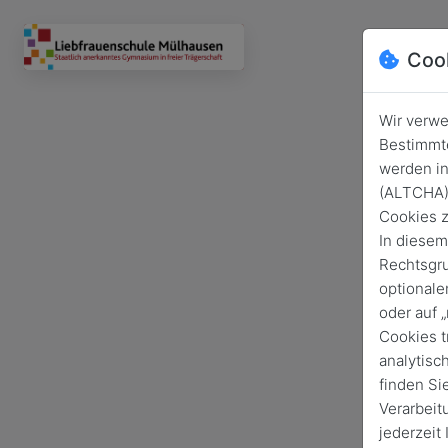
Coo
Wir verwe
Bestimmte
werden in
(ALTCHA) 
Cookies z
In diesem
Rechtsgru
optionale
oder auf 
Cookies t
analytisc
finden Si
Verarbeit
jederzeit