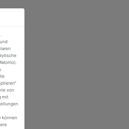
.
 und
laren
lytische
Matomo).
s
lle
ptieren“
rie von
 mit
tellungen
e können
tere