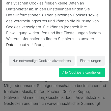
analytischen Cookies fließen keine Daten an
Drittanbieter ab. In den Einstellungen finden Sie
Detailinformationen zu den einzelnen Cookies sowie
des Verarbeitungsortes und können die Nutzung von
Cookies verweigern. Sie können jederzeit Ihre
Einwilligung widerrufen und Ihre Einstellungen ändern.
Weitere Informationen finden Sie hierzu in unserer
Datenschutzerklärung
.
Vergangene Veranstaltung
Nur notwendige Cookies akzeptieren
Einstellungen
Alle Cookies akzeptieren
Eine herzliche Einladung für alle aktuellen und ehemaligen
Mitglieder unserer Schulgemeinschaft zu besinnlicher und
fröhlicher Musik, Kaffee, Kuchen, Gebäck, Suppe,
Glühwein, Marmeladen, Geschenkideen, Adventskränzen,
Gestecken und herrrlich vorweihnachtlicher Stimmung!